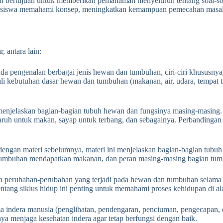
ini bertujuan untuk memberikan pemahaman menyeluruh tentang soal-soa
u siswa memahami konsep, meningkatkan kemampuan pemecahan masala
 antara lain:
ada pengenalan berbagai jenis hewan dan tumbuhan, ciri-ciri khususnya,
ebutuhan dasar hewan dan tumbuhan (makanan, air, udara, tempat ti
menjelaskan bagian-bagian tubuh hewan dan fungsinya masing-masing
aruh untuk makan, sayap untuk terbang, dan sebagainya. Perbandingan 
engan materi sebelumnya, materi ini menjelaskan bagian-bagian tubuh
mana tumbuhan mendapatkan makanan, dan peran masing-masing bagian 
da perubahan-perubahan yang terjadi pada hewan dan tumbuhan selama
entang siklus hidup ini penting untuk memahami proses kehidupan di a
ma indera manusia (penglihatan, pendengaran, penciuman, pengecapan
ngnya menjaga kesehatan indera agar tetap berfungsi dengan baik.