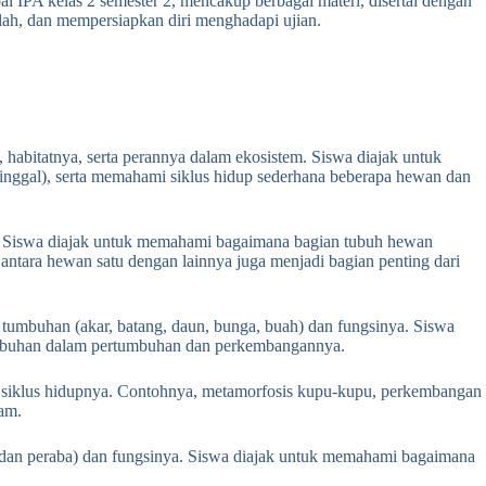
l IPA kelas 2 semester 2, mencakup berbagai materi, disertai dengan
h, dan mempersiapkan diri menghadapi ujian.
 habitatnya, serta perannya dalam ekosistem. Siswa diajak untuk
nggal), serta memahami siklus hidup sederhana beberapa hewan dan
. Siswa diajak untuk memahami bagaimana bagian tubuh hewan
antara hewan satu dengan lainnya juga menjadi bagian penting dari
 tumbuhan (akar, batang, daun, bunga, buah) dan fungsinya. Siswa
tumbuhan dalam pertumbuhan dan perkembangannya.
 siklus hidupnya. Contohnya, metamorfosis kupu-kupu, perkembangan
lam.
, dan peraba) dan fungsinya. Siswa diajak untuk memahami bagaimana