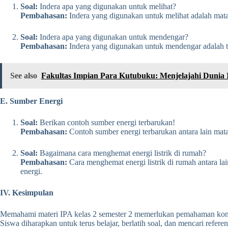
Soal:
Indera apa yang digunakan untuk melihat?
Pembahasan:
Indera yang digunakan untuk melihat adalah mata
Soal:
Indera apa yang digunakan untuk mendengar?
Pembahasan:
Indera yang digunakan untuk mendengar adalah t
See also
Fakultas Impian Para Kutubuku: Menjelajahi Dunia 
E. Sumber Energi
Soal:
Berikan contoh sumber energi terbarukan!
Pembahasan:
Contoh sumber energi terbarukan antara lain matah
Soal:
Bagaimana cara menghemat energi listrik di rumah?
Pembahasan:
Cara menghemat energi listrik di rumah antara la
energi.
IV. Kesimpulan
Memahami materi IPA kelas 2 semester 2 memerlukan pemahaman konsept
Siswa diharapkan untuk terus belajar, berlatih soal, dan mencari r