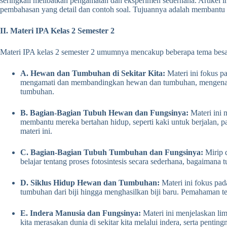
seringkali melibatkan pengamatan dan eksperimen sederhana. Artikel 
pembahasan yang detail dan contoh soal. Tujuannya adalah membant
II. Materi IPA Kelas 2 Semester 2
Materi IPA kelas 2 semester 2 umumnya mencakup beberapa tema besar,
A. Hewan dan Tumbuhan di Sekitar Kita:
Materi ini fokus p
mengamati dan membandingkan hewan dan tumbuhan, mengenali k
tumbuhan.
B. Bagian-Bagian Tubuh Hewan dan Fungsinya:
Materi ini 
membantu mereka bertahan hidup, seperti kaki untuk berjalan, p
materi ini.
C. Bagian-Bagian Tubuh Tumbuhan dan Fungsinya:
Mirip d
belajar tentang proses fotosintesis secara sederhana, bagai
D. Siklus Hidup Hewan dan Tumbuhan:
Materi ini fokus pa
tumbuhan dari biji hingga menghasilkan biji baru. Pemahaman t
E. Indera Manusia dan Fungsinya:
Materi ini menjelaskan li
kita merasakan dunia di sekitar kita melalui indera, serta penti