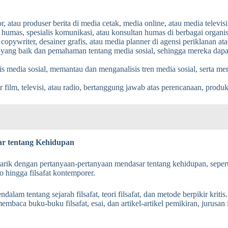
r, atau produser berita di media cetak, media online, atau media televisi
humas, spesialis komunikasi, atau konsultan humas di berbagai organis
copywriter, desainer grafis, atau media planner di agensi periklanan 
ang baik dan pemahaman tentang media sosial, sehingga mereka dapat 
s media sosial, memantau dan menganalisis tren media sosial, serta me
film, televisi, atau radio, bertanggung jawab atas perencanaan, produks
sar tentang Kehidupan
tarik dengan pertanyaan-pertanyaan mendasar tentang kehidupan, seperti
no hingga filsafat kontemporer.
m tentang sejarah filsafat, teori filsafat, dan metode berpikir kritis
 membaca buku-buku filsafat, esai, dan artikel-artikel pemikiran, jur