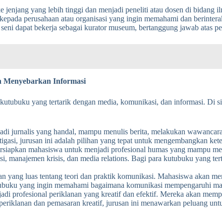
 jenjang yang lebih tinggi dan menjadi peneliti atau dosen di bidang 
epada perusahaan atau organisasi yang ingin memahami dan berinterak
seni dapat bekerja sebagai kurator museum, bertanggung jawab atas 
an Menyebarkan Informasi
kutubuku yang tertarik dengan media, komunikasi, dan informasi. Di s
adi jurnalis yang handal, mampu menulis berita, melakukan wawancara,
igasi, jurusan ini adalah pilihan yang tepat untuk mengembangkan kete
siapkan mahasiswa untuk menjadi profesional humas yang mampu memba
i, manajemen krisis, dan media relations. Bagi para kutubuku yang ter
yang luas tentang teori dan praktik komunikasi. Mahasiswa akan memp
tubuku yang ingin memahami bagaimana komunikasi mempengaruhi masyar
i profesional periklanan yang kreatif dan efektif. Mereka akan mempela
a periklanan dan pemasaran kreatif, jurusan ini menawarkan peluang 