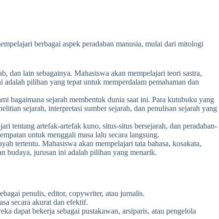
mempelajari berbagai aspek peradaban manusia, mulai dari mitologi
rab, dan lain sebagainya. Mahasiswa akan mempelajari teori sastra,
san ini adalah pilihan yang tepat untuk memperdalam pemahaman dan
ami bagaimana sejarah membentuk dunia saat ini. Para kutubuku yang
tian sejarah, interpretasi sumber sejarah, dan penulisan sejarah yang
tentang artefak-artefak kuno, situs-situs bersejarah, dan peradaban-
esempatan untuk menggali masa lalu secara langsung.
ah tertentu. Mahasiswa akan mempelajari tata bahasa, kosakata,
an budaya, jurusan ini adalah pilihan yang menarik.
gai penulis, editor, copywriter, atau jurnalis.
 secara akurat dan efektif.
a dapat bekerja sebagai pustakawan, arsiparis, atau pengelola