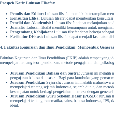
Prospek Karir Lulusan Filsafat:
Penulis dan Editor:
Lulusan filsafat memiliki keterampilan menu
Konsultan Etika:
Lulusan filsafat dapat memberikan konsultasi 
Peneliti dan Akademisi:
Lulusan filsafat dapat melanjutkan studi
Jurnalis:
Lulusan filsafat memiliki kemampuan untuk menganalisi
Pengembang Kebijakan:
Lulusan filsafat dapat bekerja sebag
Fasilitator Diskusi:
Lulusan filsafat dapat menjadi fasilitator d
4. Fakultas Keguruan dan Ilmu Pendidikan: Membentuk Generas
Fakultas Keguruan dan Ilmu Pendidikan (FKIP) adalah tempat yang ide
mempelajari tentang teori pendidikan, metode pengajaran, dan psikol
Jurusan Pendidikan Bahasa dan Sastra:
Jurusan ini melatih 
pengajaran bahasa dan sastra. Bagi para kutubuku yang gemar me
Jurusan Pendidikan Sejarah:
Jurusan ini melatih mahasiswa u
mempelajari tentang sejarah Indonesia, sejarah dunia, dan met
kesempatan untuk berbagi pengetahuan mereka dengan generasi
Jurusan Pendidikan Guru Sekolah Dasar (PGSD):
Jurusan i
mempelajari tentang matematika, sains, bahasa Indonesia, IPS, d
ideal.