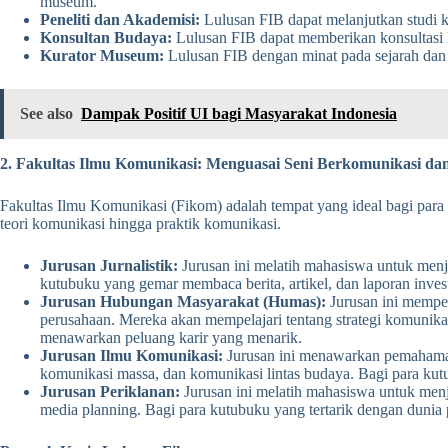
museum.
Peneliti dan Akademisi:
Lulusan FIB dapat melanjutkan studi ke
Konsultan Budaya:
Lulusan FIB dapat memberikan konsultasi k
Kurator Museum:
Lulusan FIB dengan minat pada sejarah dan 
See also
Dampak Positif UI bagi Masyarakat Indonesia
2. Fakultas Ilmu Komunikasi: Menguasai Seni Berkomunikasi d
Fakultas Ilmu Komunikasi (Fikom) adalah tempat yang ideal bagi para 
teori komunikasi hingga praktik komunikasi.
Jurusan Jurnalistik:
Jurusan ini melatih mahasiswa untuk menj
kutubuku yang gemar membaca berita, artikel, dan laporan invest
Jurusan Hubungan Masyarakat (Humas):
Jurusan ini memper
perusahaan. Mereka akan mempelajari tentang strategi komunikas
menawarkan peluang karir yang menarik.
Jurusan Ilmu Komunikasi:
Jurusan ini menawarkan pemahaman 
komunikasi massa, dan komunikasi lintas budaya. Bagi para ku
Jurusan Periklanan:
Jurusan ini melatih mahasiswa untuk menjad
media planning. Bagi para kutubuku yang tertarik dengan duni