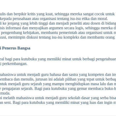
lis dan berpikir kritis yang kuat, sehingga mereka sangat cocok untuk b
kepada perusahaan atau organisasi tentang isu-isu etika dan moral.
 ke jenjang yang lebih tinggi dan menjadi peneliti atau dosen di bidang 
s informasi dan menyajikan argumen secara logis, sehingga mereka dap
ai pengembang kebijakan, membantu pemerintah atau organisasi untuk m
iskusi, memimpin diskusi tentang isu-isu kompleks dan membantu orang la
i Penerus Bangsa
al bagi para kutubuku yang memiliki minat untuk berbagi pengetahuan 
ogi perkembangan.
mahasiswa untuk menjadi guru bahasa dan sastra yang kompeten dan insp
mbaca dan menulis, jurusan ini adalah pilihan yang tepat untuk berba
ntuk menjadi guru sejarah yang mampu menghidupkan masa lalu dan men
ode pengajaran sejarah. Bagi para kutubuku yang gemar membaca buku-b
 muda.
ni melatih mahasiswa untuk menjadi guru sekolah dasar yang serba bi
an seni. Bagi para kutubuku yang memiliki minat yang luas dan ingin me