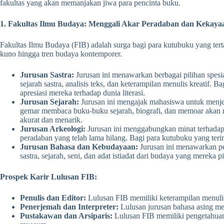
fakultas yang akan memanjakan jiwa para pencinta buku.
1. Fakultas Ilmu Budaya: Menggali Akar Peradaban dan Kekaya
Fakultas Ilmu Budaya (FIB) adalah surga bagi para kutubuku yang terta
kuno hingga tren budaya kontemporer.
Jurusan Sastra:
Jurusan ini menawarkan berbagai pilihan spesial
sejarah sastra, analisis teks, dan keterampilan menulis kreatif.
apresiasi mereka terhadap dunia literasi.
Jurusan Sejarah:
Jurusan ini mengajak mahasiswa untuk menjel
gemar membaca buku-buku sejarah, biografi, dan memoar akan mera
akurat dan menarik.
Jurusan Arkeologi:
Jurusan ini menggabungkan minat terhadap 
peradaban yang telah lama hilang. Bagi para kutubuku yang teri
Jurusan Bahasa dan Kebudayaan:
Jurusan ini menawarkan pe
sastra, sejarah, seni, dan adat istiadat dari budaya yang mereka
Prospek Karir Lulusan FIB:
Penulis dan Editor:
Lulusan FIB memiliki keterampilan menulis d
Penerjemah dan Interpreter:
Lulusan jurusan bahasa asing me
Pustakawan dan Arsiparis:
Lulusan FIB memiliki pengetahuan 