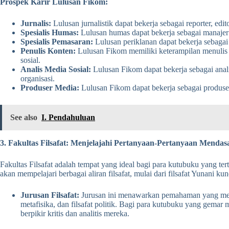
Prospek Karir Lulusan Fikom:
Jurnalis:
Lulusan jurnalistik dapat bekerja sebagai reporter, edito
Spesialis Humas:
Lulusan humas dapat bekerja sebagai manajer 
Spesialis Pemasaran:
Lulusan periklanan dapat bekerja sebagai 
Penulis Konten:
Lulusan Fikom memiliki keterampilan menulis y
sosial.
Analis Media Sosial:
Lulusan Fikom dapat bekerja sebagai anali
organisasi.
Produser Media:
Lulusan Fikom dapat bekerja sebagai produser 
See also
I. Pendahuluan
3. Fakultas Filsafat: Menjelajahi Pertanyaan-Pertanyaan Menda
Fakultas Filsafat adalah tempat yang ideal bagi para kutubuku yang ter
akan mempelajari berbagai aliran filsafat, mulai dari filsafat Yunani ku
Jurusan Filsafat:
Jurusan ini menawarkan pemahaman yang mendala
metafisika, dan filsafat politik. Bagi para kutubuku yang gemar
berpikir kritis dan analitis mereka.