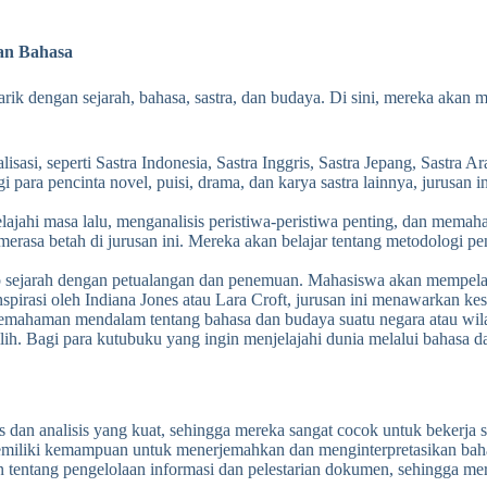
an Bahasa
rik dengan sejarah, bahasa, sastra, dan budaya. Di sini, mereka akan 
isasi, seperti Sastra Indonesia, Sastra Inggris, Sastra Jepang, Sastra A
 Bagi para pencinta novel, puisi, drama, dan karya sastra lainnya, juru
ajahi masa lalu, menganalisis peristiwa-peristiwa penting, dan memah
sa betah di jurusan ini. Mereka akan belajar tentang metodologi peneli
sejarah dengan petualangan dan penemuan. Mahasiswa akan mempelajari 
nspirasi oleh Indiana Jones atau Lara Croft, jurusan ini menawarkan k
mahaman mendalam tentang bahasa dan budaya suatu negara atau wilay
 pilih. Bagi para kutubuku yang ingin menjelajahi dunia melalui bahasa d
an analisis yang kuat, sehingga mereka sangat cocok untuk bekerja seba
miliki kemampuan untuk menerjemahkan dan menginterpretasikan bahasa
tentang pengelolaan informasi dan pelestarian dokumen, sehingga merek