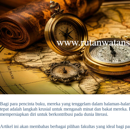
Bagi para pencinta buku, mereka yang tenggelam dalam halaman-hala
tepat adalah langkah krusial untuk mengasah minat dan bakat mereka.
mempersiapkan diri untuk berkontribusi pada dunia literasi.
Artikel ini akan membahas berbagai pilihan fakultas yang ideal bagi 