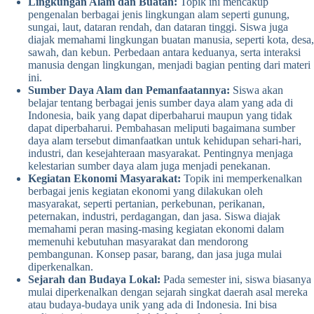
Lingkungan Alam dan Buatan:
Topik ini mencakup
pengenalan berbagai jenis lingkungan alam seperti gunung,
sungai, laut, dataran rendah, dan dataran tinggi. Siswa juga
diajak memahami lingkungan buatan manusia, seperti kota, desa,
sawah, dan kebun. Perbedaan antara keduanya, serta interaksi
manusia dengan lingkungan, menjadi bagian penting dari materi
ini.
Sumber Daya Alam dan Pemanfaatannya:
Siswa akan
belajar tentang berbagai jenis sumber daya alam yang ada di
Indonesia, baik yang dapat diperbaharui maupun yang tidak
dapat diperbaharui. Pembahasan meliputi bagaimana sumber
daya alam tersebut dimanfaatkan untuk kehidupan sehari-hari,
industri, dan kesejahteraan masyarakat. Pentingnya menjaga
kelestarian sumber daya alam juga menjadi penekanan.
Kegiatan Ekonomi Masyarakat:
Topik ini memperkenalkan
berbagai jenis kegiatan ekonomi yang dilakukan oleh
masyarakat, seperti pertanian, perkebunan, perikanan,
peternakan, industri, perdagangan, dan jasa. Siswa diajak
memahami peran masing-masing kegiatan ekonomi dalam
memenuhi kebutuhan masyarakat dan mendorong
pembangunan. Konsep pasar, barang, dan jasa juga mulai
diperkenalkan.
Sejarah dan Budaya Lokal:
Pada semester ini, siswa biasanya
mulai diperkenalkan dengan sejarah singkat daerah asal mereka
atau budaya-budaya unik yang ada di Indonesia. Ini bisa