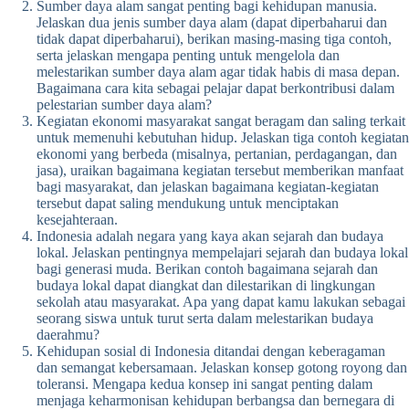
Sumber daya alam sangat penting bagi kehidupan manusia.
Jelaskan dua jenis sumber daya alam (dapat diperbaharui dan
tidak dapat diperbaharui), berikan masing-masing tiga contoh,
serta jelaskan mengapa penting untuk mengelola dan
melestarikan sumber daya alam agar tidak habis di masa depan.
Bagaimana cara kita sebagai pelajar dapat berkontribusi dalam
pelestarian sumber daya alam?
Kegiatan ekonomi masyarakat sangat beragam dan saling terkait
untuk memenuhi kebutuhan hidup. Jelaskan tiga contoh kegiatan
ekonomi yang berbeda (misalnya, pertanian, perdagangan, dan
jasa), uraikan bagaimana kegiatan tersebut memberikan manfaat
bagi masyarakat, dan jelaskan bagaimana kegiatan-kegiatan
tersebut dapat saling mendukung untuk menciptakan
kesejahteraan.
Indonesia adalah negara yang kaya akan sejarah dan budaya
lokal. Jelaskan pentingnya mempelajari sejarah dan budaya lokal
bagi generasi muda. Berikan contoh bagaimana sejarah dan
budaya lokal dapat diangkat dan dilestarikan di lingkungan
sekolah atau masyarakat. Apa yang dapat kamu lakukan sebagai
seorang siswa untuk turut serta dalam melestarikan budaya
daerahmu?
Kehidupan sosial di Indonesia ditandai dengan keberagaman
dan semangat kebersamaan. Jelaskan konsep gotong royong dan
toleransi. Mengapa kedua konsep ini sangat penting dalam
menjaga keharmonisan kehidupan berbangsa dan bernegara di