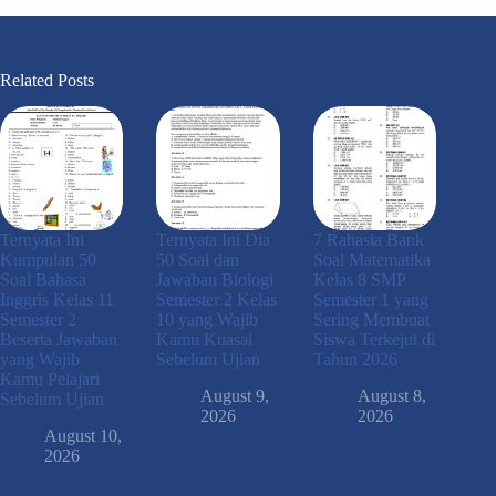
Related Posts
Ternyata Ini
Ternyata Ini Dia
7 Rahasia Bank
Kumpulan 50
50 Soal dan
Soal Matematika
Soal Bahasa
Jawaban Biologi
Kelas 8 SMP
Inggris Kelas 11
Semester 2 Kelas
Semester 1 yang
Semester 2
10 yang Wajib
Sering Membuat
Beserta Jawaban
Kamu Kuasai
Siswa Terkejut di
yang Wajib
Sebelum Ujian
Tahun 2026
Kamu Pelajari
August 9,
August 8,
Sebelum Ujian
2026
2026
August 10,
2026