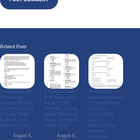
Related Posts
Ternyata Ini Dia
7 Rahasia Bank
50 Soal IPS
50 Soal dan
Soal Matematika
Kelas 8 Semester
Jawaban Biologi
Kelas 8 SMP
2 Tentang Pajak
Semester 2 Kelas
Semester 1 yang
Ternyata
10 yang Wajib
Sering Membuat
Semudah Ini
Kamu Kuasai
Siswa Terkejut di
Cara
Sebelum Ujian
Tahun 2026
Menghafalnya
Sebelum
August 9,
August 8,
Terlambat