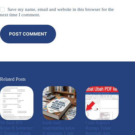
Save my name, email and website in this browser for the
next time I comment.
POST COMMENT
Related Posts
50 Soal IPS
bank soal
Cara Supaya
Kelas 8 Semester
matematika kelas
Rumus Tidak
2 Tentang Pajak
8 semester 1 pdf
Berubah dari