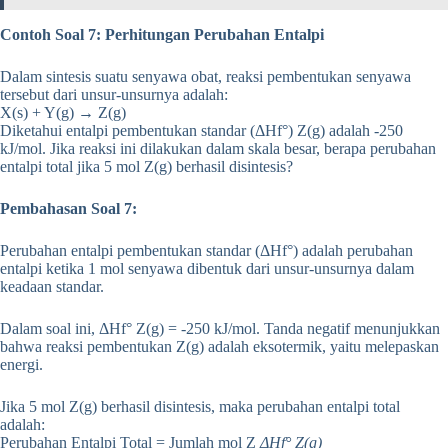
Contoh Soal 7: Perhitungan Perubahan Entalpi
Dalam sintesis suatu senyawa obat, reaksi pembentukan senyawa
tersebut dari unsur-unsurnya adalah:
X(s) + Y(g) → Z(g)
Diketahui entalpi pembentukan standar (ΔHf°) Z(g) adalah -250
kJ/mol. Jika reaksi ini dilakukan dalam skala besar, berapa perubahan
entalpi total jika 5 mol Z(g) berhasil disintesis?
Pembahasan Soal 7:
Perubahan entalpi pembentukan standar (ΔHf°) adalah perubahan
entalpi ketika 1 mol senyawa dibentuk dari unsur-unsurnya dalam
keadaan standar.
Dalam soal ini, ΔHf° Z(g) = -250 kJ/mol. Tanda negatif menunjukkan
bahwa reaksi pembentukan Z(g) adalah eksotermik, yaitu melepaskan
energi.
Jika 5 mol Z(g) berhasil disintesis, maka perubahan entalpi total
adalah:
Perubahan Entalpi Total = Jumlah mol Z
ΔHf° Z(g)