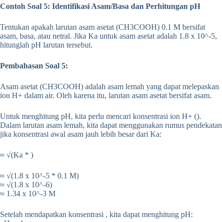
Contoh Soal 5: Identifikasi Asam/Basa dan Perhitungan pH
Tentukan apakah larutan asam asetat (CH3COOH) 0.1 M bersifat
asam, basa, atau netral. Jika Ka untuk asam asetat adalah 1.8 x 10^-5,
hitunglah pH larutan tersebut.
Pembahasan Soal 5:
Asam asetat (CH3COOH) adalah asam lemah yang dapat melepaskan
ion H+ dalam air. Oleh karena itu, larutan asam asetat bersifat asam.
Untuk menghitung pH, kita perlu mencari konsentrasi ion H+ ().
Dalam larutan asam lemah, kita dapat menggunakan rumus pendekatan
jika konsentrasi awal asam jauh lebih besar dari Ka:
≈ √(Ka * )
≈ √(1.8 x 10^-5 * 0.1 M)
≈ √(1.8 x 10^-6)
≈ 1.34 x 10^-3 M
Setelah mendapatkan konsentrasi , kita dapat menghitung pH: