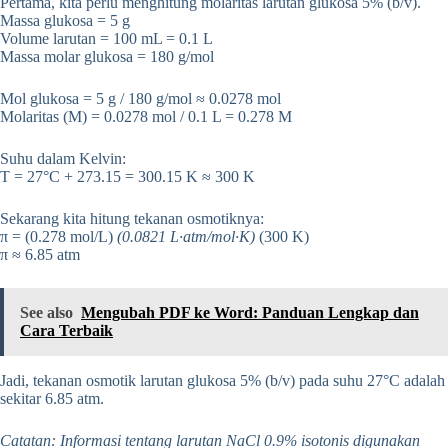
Pertama, kita perlu menghitung molaritas larutan glukosa 5% (b/v).
Massa glukosa = 5 g
Volume larutan = 100 mL = 0.1 L
Massa molar glukosa = 180 g/mol
Mol glukosa = 5 g / 180 g/mol ≈ 0.0278 mol
Molaritas (M) = 0.0278 mol / 0.1 L = 0.278 M
Suhu dalam Kelvin:
T = 27°C + 273.15 = 300.15 K ≈ 300 K
Sekarang kita hitung tekanan osmotiknya:
π = (0.278 mol/L)
(0.0821 L·atm/mol·K)
(300 K)
π ≈ 6.85 atm
See also
Mengubah PDF ke Word: Panduan Lengkap dan
Cara Terbaik
Jadi, tekanan osmotik larutan glukosa 5% (b/v) pada suhu 27°C adalah
sekitar 6.85 atm.
Catatan: Informasi tentang larutan NaCl 0.9% isotonis digunakan