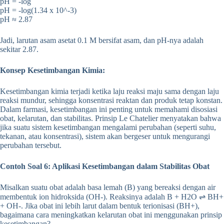
pH = -log
pH = -log(1.34 x 10^-3)
pH ≈ 2.87
Jadi, larutan asam asetat 0.1 M bersifat asam, dan pH-nya adalah
sekitar 2.87.
Konsep Kesetimbangan Kimia:
Kesetimbangan kimia terjadi ketika laju reaksi maju sama dengan laju
reaksi mundur, sehingga konsentrasi reaktan dan produk tetap konstan.
Dalam farmasi, kesetimbangan ini penting untuk memahami disosiasi
obat, kelarutan, dan stabilitas. Prinsip Le Chatelier menyatakan bahwa
jika suatu sistem kesetimbangan mengalami perubahan (seperti suhu,
tekanan, atau konsentrasi), sistem akan bergeser untuk mengurangi
perubahan tersebut.
Contoh Soal 6: Aplikasi Kesetimbangan dalam Stabilitas Obat
Misalkan suatu obat adalah basa lemah (B) yang bereaksi dengan air
membentuk ion hidroksida (OH-). Reaksinya adalah B + H2O ⇌ BH+
+ OH-. Jika obat ini lebih larut dalam bentuk terionisasi (BH+),
bagaimana cara meningkatkan kelarutan obat ini menggunakan prinsip
kesetimbangan?