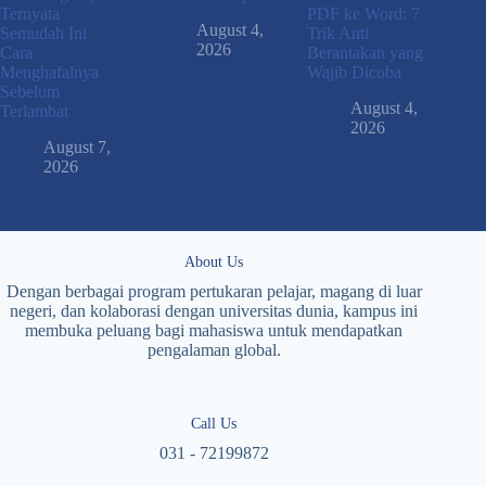
Ternyata
PDF ke Word: 7
August 4,
Semudah Ini
Trik Anti
2026
Cara
Berantakan yang
Menghafalnya
Wajib Dicoba
Sebelum
August 4,
Terlambat
2026
August 7,
2026
About Us
Dengan berbagai program pertukaran pelajar, magang di luar
negeri, dan kolaborasi dengan universitas dunia, kampus ini
membuka peluang bagi mahasiswa untuk mendapatkan
pengalaman global.
Call Us
031 - 72199872