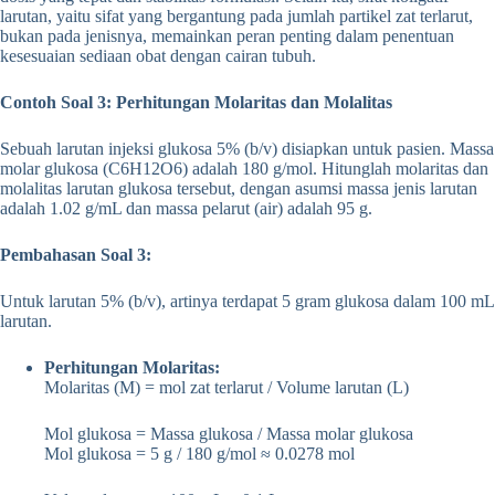
larutan, yaitu sifat yang bergantung pada jumlah partikel zat terlarut,
bukan pada jenisnya, memainkan peran penting dalam penentuan
kesesuaian sediaan obat dengan cairan tubuh.
Contoh Soal 3: Perhitungan Molaritas dan Molalitas
Sebuah larutan injeksi glukosa 5% (b/v) disiapkan untuk pasien. Massa
molar glukosa (C6H12O6) adalah 180 g/mol. Hitunglah molaritas dan
molalitas larutan glukosa tersebut, dengan asumsi massa jenis larutan
adalah 1.02 g/mL dan massa pelarut (air) adalah 95 g.
Pembahasan Soal 3:
Untuk larutan 5% (b/v), artinya terdapat 5 gram glukosa dalam 100 mL
larutan.
Perhitungan Molaritas:
Molaritas (M) = mol zat terlarut / Volume larutan (L)
Mol glukosa = Massa glukosa / Massa molar glukosa
Mol glukosa = 5 g / 180 g/mol ≈ 0.0278 mol