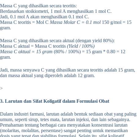
Massa C yang dihasilkan secara teoritis:
Berdasarkan stoikiometri, 1 mol A menghasilkan 1 mol C.
Jadi, 0.1 mol A akan menghasilkan 0.1 mol C.
Massa C teoritis = Mol C
Massa Molar C = 0.1 mol
150 g/mol = 15
gram.
Massa C yang dihasilkan secara aktual (dengan yield 80%):
Massa C aktual = Massa C teoritis
(Yield / 100%)
Massa C aktual = 15 gram
(80% / 100%) = 15 gram * 0.80 = 12
gram.
Jadi, massa senyawa C yang dihasilkan secara teoritis adalah 15 gram,
dan massa aktual yang diperoleh adalah 12 gram.
>
3. Larutan dan Sifat Koligatif dalam Formulasi Obat
Dalam industri farmasi, larutan adalah bentuk sediaan obat yang paling
umum, seperti sirup, tetes mata, larutan injeksi, dan lain sebagainya.
Pemahaman tentang berbagai cara menyatakan konsentrasi larutan
(molaritas, molalitas, persentase) sangat penting untuk memastikan
dosis yang tepat dan stabilitas formulasi. Selain itu, sifat koligatif