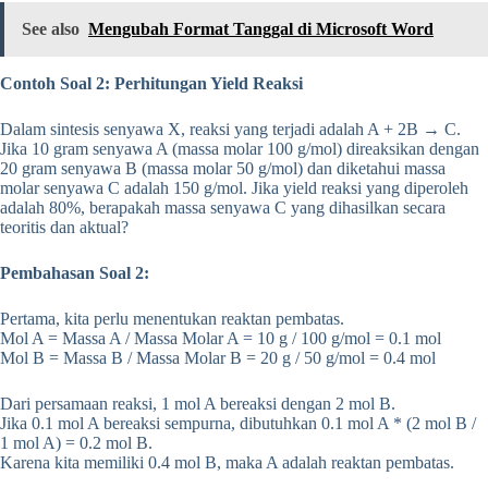
See also
Mengubah Format Tanggal di Microsoft Word
Contoh Soal 2: Perhitungan Yield Reaksi
Dalam sintesis senyawa X, reaksi yang terjadi adalah A + 2B → C.
Jika 10 gram senyawa A (massa molar 100 g/mol) direaksikan dengan
20 gram senyawa B (massa molar 50 g/mol) dan diketahui massa
molar senyawa C adalah 150 g/mol. Jika yield reaksi yang diperoleh
adalah 80%, berapakah massa senyawa C yang dihasilkan secara
teoritis dan aktual?
Pembahasan Soal 2:
Pertama, kita perlu menentukan reaktan pembatas.
Mol A = Massa A / Massa Molar A = 10 g / 100 g/mol = 0.1 mol
Mol B = Massa B / Massa Molar B = 20 g / 50 g/mol = 0.4 mol
Dari persamaan reaksi, 1 mol A bereaksi dengan 2 mol B.
Jika 0.1 mol A bereaksi sempurna, dibutuhkan 0.1 mol A * (2 mol B /
1 mol A) = 0.2 mol B.
Karena kita memiliki 0.4 mol B, maka A adalah reaktan pembatas.