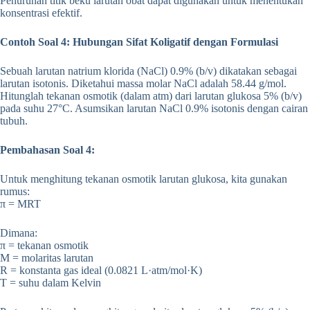
Penurunan titik beku larutan obat dapat digunakan untuk menentukan
konsentrasi efektif.
Contoh Soal 4: Hubungan Sifat Koligatif dengan Formulasi
Sebuah larutan natrium klorida (NaCl) 0.9% (b/v) dikatakan sebagai
larutan isotonis. Diketahui massa molar NaCl adalah 58.44 g/mol.
Hitunglah tekanan osmotik (dalam atm) dari larutan glukosa 5% (b/v)
pada suhu 27°C. Asumsikan larutan NaCl 0.9% isotonis dengan cairan
tubuh.
Pembahasan Soal 4:
Untuk menghitung tekanan osmotik larutan glukosa, kita gunakan
rumus:
π = MRT
Dimana:
π = tekanan osmotik
M = molaritas larutan
R = konstanta gas ideal (0.0821 L·atm/mol·K)
T = suhu dalam Kelvin