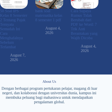
50 Soal IPS
bank soal
Cara Supaya
Kelas 8 Semester
matematika kelas
Rumus Tidak
2 Tentang Pajak
8 semester 1 pdf
Berubah dari
Ternyata
PDF ke Word: 7
August 4,
Semudah Ini
Trik Anti
2026
Cara
Berantakan yang
Menghafalnya
Wajib Dicoba
Sebelum
August 4,
Terlambat
2026
August 7,
2026
About Us
Dengan berbagai program pertukaran pelajar, magang di luar
negeri, dan kolaborasi dengan universitas dunia, kampus ini
membuka peluang bagi mahasiswa untuk mendapatkan
pengalaman global.