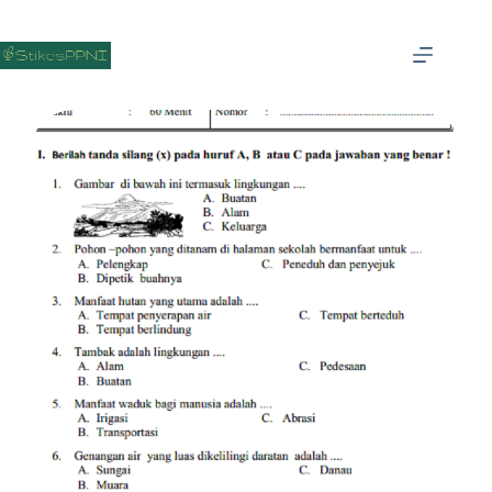
Skip
to
content