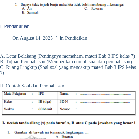
I. Pendahuluan
On
August 14, 2025
In
Pendidikan
A. Latar Belakang (Pentingnya memahami materi Bab 3 IPS kelas 7)
B. Tujuan Pembahasan (Memberikan contoh soal dan pembahasan)
C. Ruang Lingkup (Soal-soal yang mencakup materi Bab 3 IPS kelas
7)
II. Contoh Soal dan Pembahasan