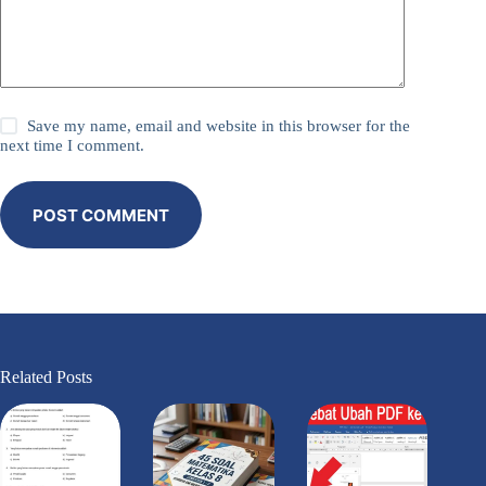
Save my name, email and website in this browser for the
next time I comment.
POST COMMENT
Related Posts