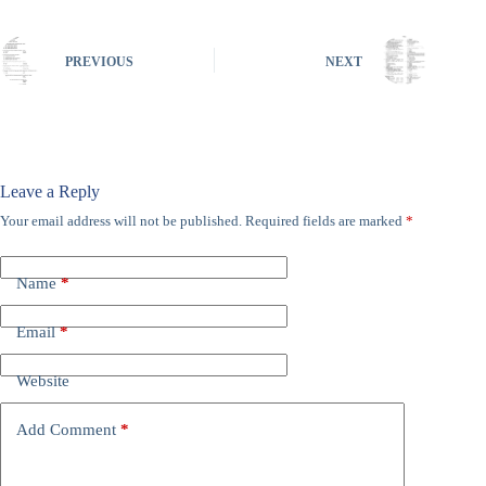
PREVIOUS
NEXT
Leave a Reply
Your email address will not be published.
Required fields are marked
*
Name
*
Email
*
Website
Add Comment
*