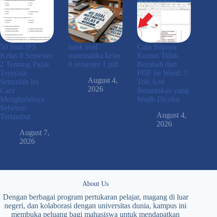
50 Soal IPS
bank soal
Cara Supaya
Kelas 8 Semester
matematika kelas
Rumus Tidak
2 Tentang Pajak
8 semester 1 pdf
Berubah dari
Ternyata
PDF ke Word: 7
August 4,
Semudah Ini
Trik Anti
2026
Cara
Berantakan yang
Menghafalnya
Wajib Dicoba
Sebelum
August 4,
Terlambat
2026
August 7,
2026
About Us
Dengan berbagai program pertukaran pelajar, magang di luar
negeri, dan kolaborasi dengan universitas dunia, kampus ini
membuka peluang bagi mahasiswa untuk mendapatkan