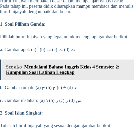
Huruf Hijaiyah merupakan dasar dalam mempelajari bahasa Arab.
Pada tahap ini, peserta didik diharapkan mampu membaca dan menulis
huruf hijaiyah dengan baik dan benar.
1. Soal Pilihan Ganda:
Pilihlah huruf hijaiyah yang tepat untuk melengkapi gambar berikut!
a. Gambar apel: (a) أ (b) ب (c) ت (d) ث
See also
Mendalami Bahasa Inggris Kelas 4 Semester 2:
Kumpulan Soal Latihan Lengkap
b. Gambar rumah: (a) ج (b) ح (c) خ (d) د
c. Gambar matahari: (a) ذ (b) ر (c) ز (d) ش
2. Soal Isian Singkat:
Tulislah huruf hijaiyah yang sesuai dengan gambar berikut!