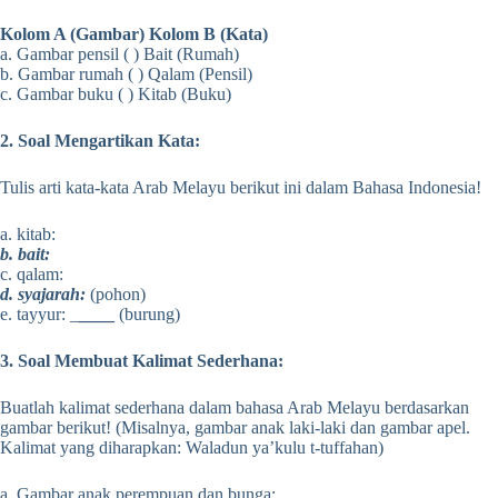
Kolom A (Gambar)
Kolom B (Kata)
a. Gambar pensil ( ) Bait (Rumah)
b. Gambar rumah ( ) Qalam (Pensil)
c. Gambar buku ( ) Kitab (Buku)
2. Soal Mengartikan Kata:
Tulis arti kata-kata Arab Melayu berikut ini dalam Bahasa Indonesia!
a. kitab:
b. bait:
c. qalam:
d. syajarah:
(pohon)
e. tayyur: _
____
(burung)
3. Soal Membuat Kalimat Sederhana:
Buatlah kalimat sederhana dalam bahasa Arab Melayu berdasarkan
gambar berikut! (Misalnya, gambar anak laki-laki dan gambar apel.
Kalimat yang diharapkan: Waladun ya’kulu t-tuffahan)
a. Gambar anak perempuan dan bunga: