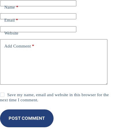
Name
*
Email
*
Website
Add Comment
*
Save my name, email and website in this browser for the
next time I comment.
POST COMMENT