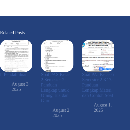
Related Posts
I. Pendahuluan
Soal PAS Kelas
Soal PAI Kelas 6
2 Semester 2:
Semester 2 K13:
August 3,
Panduan
Panduan
2025
Lengkap untuk
Lengkap Materi
Orang Tua dan
dan Contoh Soal
Guru
August 1,
August 2,
2025
2025