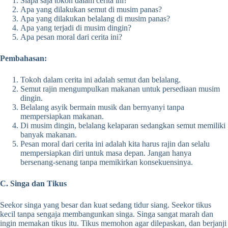
Siapa saja tokoh dalam cerita ini?
Apa yang dilakukan semut di musim panas?
Apa yang dilakukan belalang di musim panas?
Apa yang terjadi di musim dingin?
Apa pesan moral dari cerita ini?
Pembahasan:
Tokoh dalam cerita ini adalah semut dan belalang.
Semut rajin mengumpulkan makanan untuk persediaan musim
dingin.
Belalang asyik bermain musik dan bernyanyi tanpa
mempersiapkan makanan.
Di musim dingin, belalang kelaparan sedangkan semut memiliki
banyak makanan.
Pesan moral dari cerita ini adalah kita harus rajin dan selalu
mempersiapkan diri untuk masa depan. Jangan hanya
bersenang-senang tanpa memikirkan konsekuensinya.
C. Singa dan Tikus
Seekor singa yang besar dan kuat sedang tidur siang. Seekor tikus
kecil tanpa sengaja membangunkan singa. Singa sangat marah dan
ingin memakan tikus itu. Tikus memohon agar dilepaskan, dan berjanji