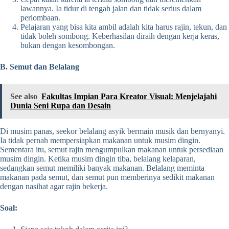
lawannya. Ia tidur di tengah jalan dan tidak serius dalam
perlombaan.
Pelajaran yang bisa kita ambil adalah kita harus rajin, tekun, dan
tidak boleh sombong. Keberhasilan diraih dengan kerja keras,
bukan dengan kesombongan.
B. Semut dan Belalang
See also
Fakultas Impian Para Kreator Visual: Menjelajahi
Dunia Seni Rupa dan Desain
Di musim panas, seekor belalang asyik bermain musik dan bernyanyi.
Ia tidak pernah mempersiapkan makanan untuk musim dingin.
Sementara itu, semut rajin mengumpulkan makanan untuk persediaan
musim dingin. Ketika musim dingin tiba, belalang kelaparan,
sedangkan semut memiliki banyak makanan. Belalang meminta
makanan pada semut, dan semut pun memberinya sedikit makanan
dengan nasihat agar rajin bekerja.
Soal: