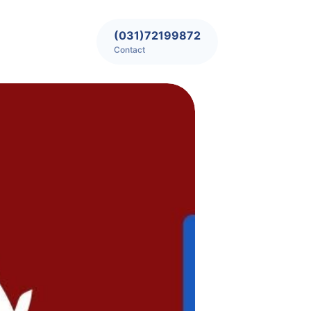
(031)72199872
Contact