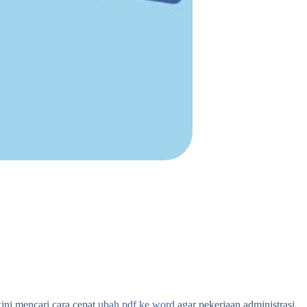
ini mencari cara cepat
ubah pdf ke word
agar pekerjaan administrasi