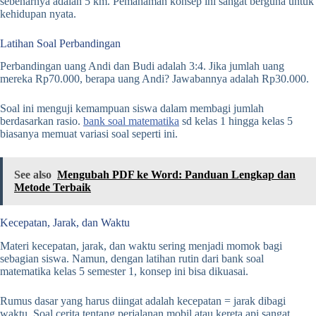
sebenarnya adalah 5 km. Pemahaman konsep ini sangat berguna untuk
kehidupan nyata.
Latihan Soal Perbandingan
Perbandingan uang Andi dan Budi adalah 3:4. Jika jumlah uang
mereka Rp70.000, berapa uang Andi? Jawabannya adalah Rp30.000.
Soal ini menguji kemampuan siswa dalam membagi jumlah
berdasarkan rasio.
bank soal matematika
sd kelas 1 hingga kelas 5
biasanya memuat variasi soal seperti ini.
See also
Mengubah PDF ke Word: Panduan Lengkap dan
Metode Terbaik
Kecepatan, Jarak, dan Waktu
Materi kecepatan, jarak, dan waktu sering menjadi momok bagi
sebagian siswa. Namun, dengan latihan rutin dari bank soal
matematika kelas 5 semester 1, konsep ini bisa dikuasai.
Rumus dasar yang harus diingat adalah kecepatan = jarak dibagi
waktu. Soal cerita tentang perjalanan mobil atau kereta api sangat