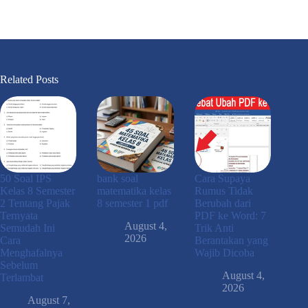
Related Posts
50 Soal IPS
bank soal
Cara Supaya
Kelas 8 Semester
matematika kelas
Rumus Tidak
2 Tentang Pajak
8 semester 1 pdf
Berubah dari
Ternyata
PDF ke Word: 7
August 4,
Semudah Ini
Trik Anti
2026
Cara
Berantakan yang
Menghafalnya
Wajib Dicoba
Sebelum
August 4,
Terlambat
2026
August 7,