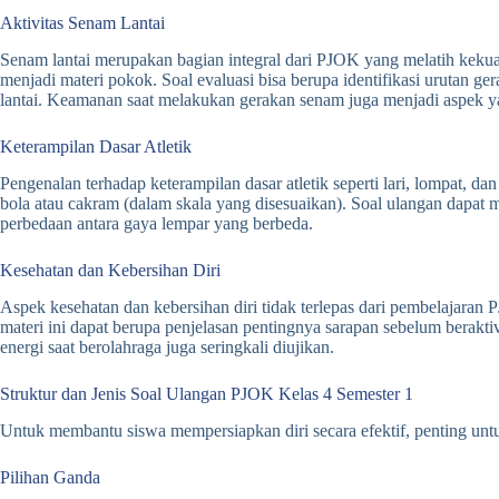
Aktivitas Senam Lantai
Senam lantai merupakan bagian integral dari PJOK yang melatih kekuata
menjadi materi pokok. Soal evaluasi bisa berupa identifikasi urutan g
lantai. Keamanan saat melakukan gerakan senam juga menjadi aspek ya
Keterampilan Dasar Atletik
Pengenalan terhadap keterampilan dasar atletik seperti lari, lompat, d
bola atau cakram (dalam skala yang disesuaikan). Soal ulangan dapat m
perbedaan antara gaya lempar yang berbeda.
Kesehatan dan Kebersihan Diri
Aspek kesehatan dan kebersihan diri tidak terlepas dari pembelajaran 
materi ini dapat berupa penjelasan pentingnya sarapan sebelum berakti
energi saat berolahraga juga seringkali diujikan.
Struktur dan Jenis Soal Ulangan PJOK Kelas 4 Semester 1
Untuk membantu siswa mempersiapkan diri secara efektif, penting un
Pilihan Ganda