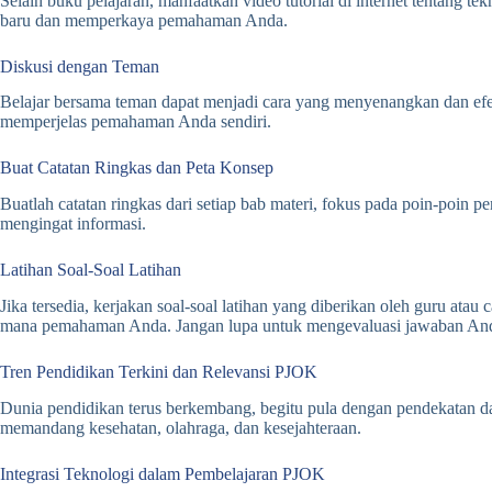
Selain buku pelajaran, manfaatkan video tutorial di internet tentang t
baru dan memperkaya pemahaman Anda.
Diskusi dengan Teman
Belajar bersama teman dapat menjadi cara yang menyenangkan dan efekt
memperjelas pemahaman Anda sendiri.
Buat Catatan Ringkas dan Peta Konsep
Buatlah catatan ringkas dari setiap bab materi, fokus pada poin-poin 
mengingat informasi.
Latihan Soal-Soal Latihan
Jika tersedia, kerjakan soal-soal latihan yang diberikan oleh guru at
mana pemahaman Anda. Jangan lupa untuk mengevaluasi jawaban Anda 
Tren Pendidikan Terkini dan Relevansi PJOK
Dunia pendidikan terus berkembang, begitu pula dengan pendekatan da
memandang kesehatan, olahraga, dan kesejahteraan.
Integrasi Teknologi dalam Pembelajaran PJOK