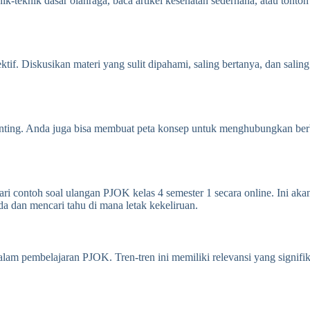
eknik-teknik dasar olahraga, baca artikel kesehatan sederhana, atau ton
if. Diskusikan materi yang sulit dipahami, saling bertanya, dan salin
penting. Anda juga bisa membuat peta konsep untuk menghubungkan berba
au cari contoh soal ulangan PJOK kelas 4 semester 1 secara online. Ini
dan mencari tahu di mana letak kekeliruan.
lam pembelajaran PJOK. Tren-tren ini memiliki relevansi yang signifi