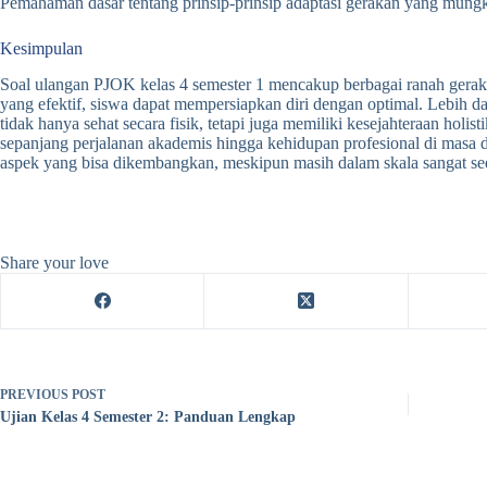
Pemahaman dasar tentang prinsip-prinsip adaptasi gerakan yang mungki
Kesimpulan
Soal ulangan PJOK kelas 4 semester 1 mencakup berbagai ranah gerak,
yang efektif, siswa dapat mempersiapkan diri dengan optimal. Lebih da
tidak hanya sehat secara fisik, tetapi juga memiliki kesejahteraan hol
sepanjang perjalanan akademis hingga kehidupan profesional di masa de
aspek yang bisa dikembangkan, meskipun masih dalam skala sangat sede
Share your love
PREVIOUS
POST
Ujian Kelas 4 Semester 2: Panduan Lengkap