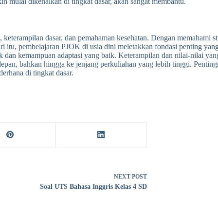
n mulai dikenalkan di tingkat dasar, akan sangat membantu.
 keterampilan dasar, dan pemahaman kesehatan. Dengan memahami strukt
ri itu, pembelajaran PJOK di usia dini meletakkan fondasi penting yan
istik dan kemampuan adaptasi yang baik. Keterampilan dan nilai-nilai y
pan, bahkan hingga ke jenjang perkuliahan yang lebih tinggi. Pentingn
rhana di tingkat dasar.
NEXT
POST
Soal UTS Bahasa Inggris Kelas 4 SD