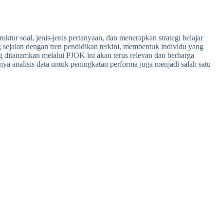
ur soal, jenis-jenis pertanyaan, dan menerapkan strategi belajar
g sejalan dengan tren pendidikan terkini, membentuk individu yang
ang ditanamkan melalui PJOK ini akan terus relevan dan berharga
ya analisis data untuk peningkatan performa juga menjadi salah satu