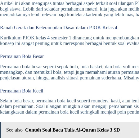
Artikel ini akan mengupas tuntas berbagai aspek terkait soal ulangan
bagi siswa. Lebih dari sekadar pemahaman materi, kita juga akan meli
menjadikannya lebih relevan bagi konteks akademik yang lebih luas, b
Ranah Gerak dan Keterampilan Dasar dalam PJOK Kelas 4
Kurikulum PJOK kelas 4 semester 1 dirancang untuk mengembangkan be
konsep ini sangat penting untuk merespons berbagai bentuk soal evalua
Permainan Bola Besar
Permainan bola besar seperti sepak bola, bola basket, dan bola voli 
menangkap, dan memukul bola, tetapi juga memahami aturan permainan se
penjelasan aturan, hingga analisis situasi permainan sederhana. Misa
Permainan Bola Kecil
Selain bola besar, permainan bola kecil seperti rounders, kasti, atau
dalam permainan. Soal ulangan mungkin akan menguji pemahaman siswa
ketangkasan dalam permainan bola kecil seringkali menjadi poin pentin
See also
Contoh Soal Baca Tulis Al-Quran Kelas 3 SD