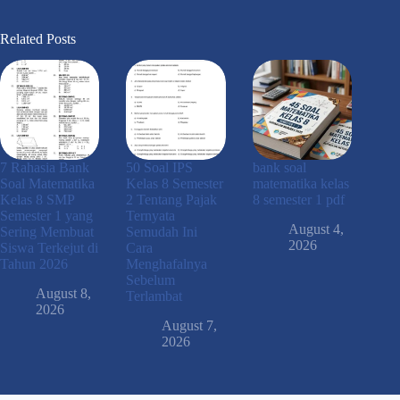
Related Posts
7 Rahasia Bank
50 Soal IPS
bank soal
Soal Matematika
Kelas 8 Semester
matematika kelas
Kelas 8 SMP
2 Tentang Pajak
8 semester 1 pdf
Semester 1 yang
Ternyata
August 4,
Sering Membuat
Semudah Ini
2026
Siswa Terkejut di
Cara
Tahun 2026
Menghafalnya
Sebelum
August 8,
Terlambat
2026
August 7,
2026