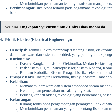
Membutuhkan pemahaman tentang bisnis dan manajemen
Pertimbangan:
Jika Anda tertarik pada bagaimana teknologi in
baik.
See also
Ungkapan Syukurku untuk Universitas Indonesia
4. Teknik Elektro (Electrical Engineering):
Deskripsi:
Teknik Elektro mempelajari tentang listrik, elektro
dalam hardware dan sistem embedded, yang penting untuk penge
Kurikulum:
Dasar:
Rangkaian Listrik, Elektronika, Medan Elektroma
Inti:
Sistem Digital, Mikroprosesor, Sistem Kontrol, Ko
Pilihan:
Robotika, Sistem Tenaga Listrik, Telekomunikasi,
Prospek Karir:
Insinyur Elektronika, Insinyur Sistem Embedde
Kelebihan:
Memahami hardware dan sistem embedded secara mendal
Keterampilan pemecahan masalah yang kuat.
Peluang karir di bidang teknologi yang berkembang pesat.
Kekurangan:
Kurang fokus pada pengembangan perangkat lunak diband
Membutuhkan pemahaman yang kuat tentang fisika dan m