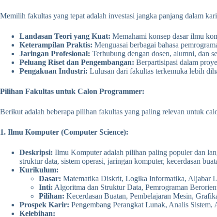
Memilih fakultas yang tepat adalah investasi jangka panjang dalam ka
Landasan Teori yang Kuat:
Memahami konsep dasar ilmu kompu
Keterampilan Praktis:
Menguasai berbagai bahasa pemrograma
Jaringan Profesional:
Terhubung dengan dosen, alumni, dan s
Peluang Riset dan Pengembangan:
Berpartisipasi dalam proy
Pengakuan Industri:
Lulusan dari fakultas terkemuka lebih dih
Pilihan Fakultas untuk Calon Programmer:
Berikut adalah beberapa pilihan fakultas yang paling relevan untuk c
1. Ilmu Komputer (Computer Science):
Deskripsi:
Ilmu Komputer adalah pilihan paling populer dan lan
struktur data, sistem operasi, jaringan komputer, kecerdasan bua
Kurikulum:
Dasar:
Matematika Diskrit, Logika Informatika, Aljabar Li
Inti:
Algoritma dan Struktur Data, Pemrograman Berorient
Pilihan:
Kecerdasan Buatan, Pembelajaran Mesin, Graf
Prospek Karir:
Pengembang Perangkat Lunak, Analis Sistem, Ar
Kelebihan: