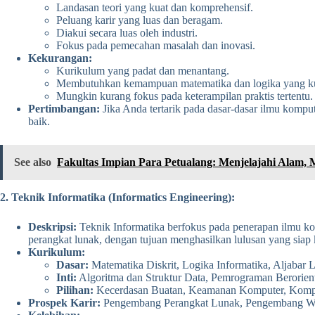
Landasan teori yang kuat dan komprehensif.
Peluang karir yang luas dan beragam.
Diakui secara luas oleh industri.
Fokus pada pemecahan masalah dan inovasi.
Kekurangan:
Kurikulum yang padat dan menantang.
Membutuhkan kemampuan matematika dan logika yang ku
Mungkin kurang fokus pada keterampilan praktis tertentu.
Pertimbangan:
Jika Anda tertarik pada dasar-dasar ilmu komp
baik.
See also
Fakultas Impian Para Petualang: Menjelajahi Alam
2. Teknik Informatika (Informatics Engineering):
Deskripsi:
Teknik Informatika berfokus pada penerapan ilmu ko
perangkat lunak, dengan tujuan menghasilkan lulusan yang siap 
Kurikulum:
Dasar:
Matematika Diskrit, Logika Informatika, Aljabar Li
Inti:
Algoritma dan Struktur Data, Pemrograman Berorien
Pilihan:
Kecerdasan Buatan, Keamanan Komputer, Komput
Prospek Karir:
Pengembang Perangkat Lunak, Pengembang Web, 