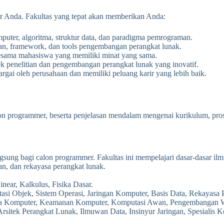
rir Anda. Fakultas yang tepat akan memberikan Anda:
ter, algoritma, struktur data, dan paradigma pemrograman.
n, framework, dan tools pengembangan perangkat lunak.
esama mahasiswa yang memiliki minat yang sama.
ek penelitian dan pengembangan perangkat lunak yang inovatif.
argai oleh perusahaan dan memiliki peluang karir yang lebih baik.
alon programmer, beserta penjelasan mendalam mengenai kurikulum, pros
gsung bagi calon programmer. Fakultas ini mempelajari dasar-dasar il
tan, dan rekayasa perangkat lunak.
near, Kalkulus, Fisika Dasar.
asi Objek, Sistem Operasi, Jaringan Komputer, Basis Data, Rekayasa 
ika Komputer, Keamanan Komputer, Komputasi Awan, Pengembangan 
sitek Perangkat Lunak, Ilmuwan Data, Insinyur Jaringan, Spesialis K