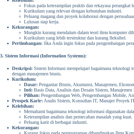
Kelebihan:
Fokus pada keterampilan praktis dan rekayasa perangkat l
Kurikulum yang relevan dengan kebutuhan industri.
Peluang magang dan proyek kolaborasi dengan perusahaa
Lulusan siap kerja.
Kekurangan:
Mungkin kurang mendalam dalam teori ilmu komputer di
Kurikulum yang lebih terstruktur dan kurang fleksibel.
Pertimbangan:
Jika Anda ingin fokus pada pengembangan perang
3. Sistem Informasi (Information Systems):
Deskripsi:
Sistem Informasi mempelajari bagaimana teknologi i
dengan manajemen bisnis.
Kurikulum:
Dasar:
Pengantar Bisnis, Akuntansi, Manajemen, Ekonom
Inti:
Basis Data, Analisis dan Desain Sistem, Manajemen
Pilihan:
Pengembangan Web, Pengembangan Mobile, Analis
Prospek Karir:
Analis Sistem, Konsultan IT, Manajer Proyek IT,
Kelebihan:
Memahami bagaimana teknologi informasi digunakan dala
Keterampilan analisis dan pemecahan masalah yang kuat.
Peluang karir di berbagai industri.
Kekurangan:
Kurang fokus pada pemrograman dibandingkan Ilmu Komp