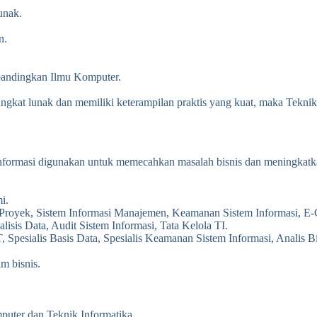
unak.
n.
bandingkan Ilmu Komputer.
kat lunak dan memiliki keterampilan praktis yang kuat, maka Teknik I
nformasi digunakan untuk memecahkan masalah bisnis dan meningkatkan
i.
 Proyek, Sistem Informasi Manajemen, Keamanan Sistem Informasi, E-C
is Data, Audit Sistem Informasi, Tata Kelola TI.
 Spesialis Basis Data, Spesialis Keamanan Sistem Informasi, Analis Bis
m bisnis.
uter dan Teknik Informatika.