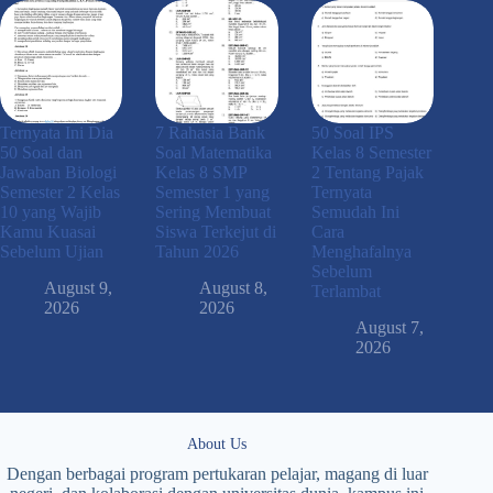
Ternyata Ini Dia
7 Rahasia Bank
50 Soal IPS
50 Soal dan
Soal Matematika
Kelas 8 Semester
Jawaban Biologi
Kelas 8 SMP
2 Tentang Pajak
Semester 2 Kelas
Semester 1 yang
Ternyata
10 yang Wajib
Sering Membuat
Semudah Ini
Kamu Kuasai
Siswa Terkejut di
Cara
Sebelum Ujian
Tahun 2026
Menghafalnya
Sebelum
August 9,
August 8,
Terlambat
2026
2026
August 7,
2026
About Us
Dengan berbagai program pertukaran pelajar, magang di luar