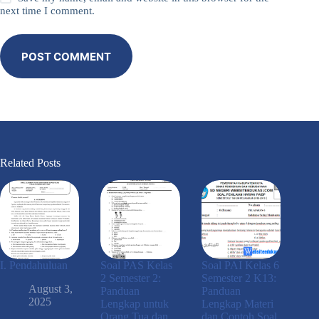
next time I comment.
POST COMMENT
Related Posts
I. Pendahuluan
Soal PAS Kelas
Soal PAI Kelas 6
2 Semester 2:
Semester 2 K13:
August 3,
Panduan
Panduan
2025
Lengkap untuk
Lengkap Materi
Orang Tua dan
dan Contoh Soal