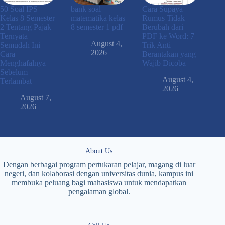
50 Soal IPS
bank soal
Cara Supaya
Kelas 8 Semester
matematika kelas
Rumus Tidak
2 Tentang Pajak
8 semester 1 pdf
Berubah dari
Ternyata
PDF ke Word: 7
August 4,
Semudah Ini
Trik Anti
2026
Cara
Berantakan yang
Menghafalnya
Wajib Dicoba
Sebelum
August 4,
Terlambat
2026
August 7,
2026
About Us
Dengan berbagai program pertukaran pelajar, magang di luar
negeri, dan kolaborasi dengan universitas dunia, kampus ini
membuka peluang bagi mahasiswa untuk mendapatkan
pengalaman global.