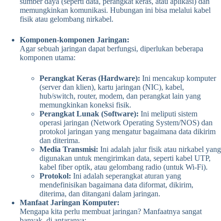
sumber daya (seperti data, perangkat keras, atau aplikasi) dan
memungkinkan komunikasi. Hubungan ini bisa melalui kabel
fisik atau gelombang nirkabel.
Komponen-komponen Jaringan:
Agar sebuah jaringan dapat berfungsi, diperlukan beberapa
komponen utama:
Perangkat Keras (Hardware):
Ini mencakup komputer
(server dan klien), kartu jaringan (NIC), kabel,
hub/switch, router, modem, dan perangkat lain yang
memungkinkan koneksi fisik.
Perangkat Lunak (Software):
Ini meliputi sistem
operasi jaringan (Network Operating System/NOS) dan
protokol jaringan yang mengatur bagaimana data dikirim
dan diterima.
Media Transmisi:
Ini adalah jalur fisik atau nirkabel yang
digunakan untuk mengirimkan data, seperti kabel UTP,
kabel fiber optik, atau gelombang radio (untuk Wi-Fi).
Protokol:
Ini adalah seperangkat aturan yang
mendefinisikan bagaimana data diformat, dikirim,
diterima, dan ditangani dalam jaringan.
Manfaat Jaringan Komputer:
Mengapa kita perlu membuat jaringan? Manfaatnya sangat
banyak, di antaranya: