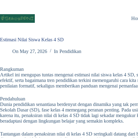
Skip
to
content
Ho
Estimasi Nilai Siswa Kelas 4 SD
On
May 27, 2026
In
Pendidikan
Rangkuman
Artikel ini mengupas tuntas mengenai estimasi nilai siswa kelas 4 SD
efektif, serta bagaimana tren pendidikan terkini memengaruhi cara ki
penilaian formatif, sekaligus memberikan panduan mengenai pemanfaat
Pendahuluan
Dunia pendidikan senantiasa berdenyut dengan dinamika yang tak perna
Sekolah Dasar (SD), fase kelas 4 memegang peranan penting. Pada u
karena itu, penaksiran nilai di kelas 4 SD tidak lagi sekadar mengu
beradaptasi dengan lingkungan belajar yang semakin kompleks.
Tantangan dalam penaksiran nilai di kelas 4 SD seringkali datang dari 