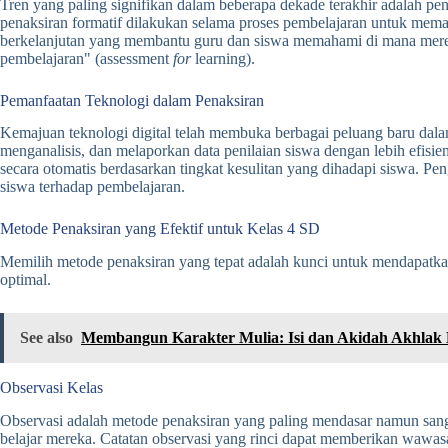
Tren yang paling signifikan dalam beberapa dekade terakhir adalah pe
penaksiran formatif dilakukan selama proses pembelajaran untuk mem
berkelanjutan yang membantu guru dan siswa memahami di mana mereka
pembelajaran" (assessment
for
learning).
Pemanfaatan Teknologi dalam Penaksiran
Kemajuan teknologi digital telah membuka berbagai peluang baru dala
menganalisis, dan melaporkan data penilaian siswa dengan lebih efisien
secara otomatis berdasarkan tingkat kesulitan yang dihadapi siswa. P
siswa terhadap pembelajaran.
Metode Penaksiran yang Efektif untuk Kelas 4 SD
Memilih metode penaksiran yang tepat adalah kunci untuk mendapatkan
optimal.
See also
Membangun Karakter Mulia: Isi dan Akidah Akhlak 
Observasi Kelas
Observasi adalah metode penaksiran yang paling mendasar namun sangat
belajar mereka. Catatan observasi yang rinci dapat memberikan wawasa