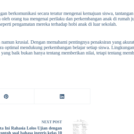
engan berkomunikasi secara teratur mengenai kemajuan siswa, tantanga
n oleh orang tua mengenai perilaku dan perkembangan anak di rumah
seperti pengamatan mereka terhadap hobi anak di luar sekolah.
ks namun krusial. Dengan memahami pentingnya penaksiran yang akurat
ecara optimal mendukung perkembangan belajar setiap siswa. Lingkungan
n yang baik bukan hanya tentang memberikan nilai, tetapi tentang me
NEXT
POST
ta Ini Rahasia Lolos Ujian dengan
contoh soal bahasa inggris kelas 10