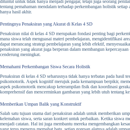
dituntut untuk tidak hanya menjadi pengajar, tetapi juga seorang pen
tentang pemahaman mendalam terhadap perkembangan holistik setiap an
hanya hasil akhir.
Pentingnya Penaksiran yang Akurat di Kelas 4 SD
Penaksiran nilai di kelas 4 SD merupakan fondasi penting bagi perkem
mana siswa telah menguasai materi pembelajaran, mengidentifikasi are
dapat merancang strategi pembelajaran yang lebih efektif, menyesuai
penaksiran yang akurat juga berperan dalam membangun kepercayaan di
cenderung meningkat.
Memahami Perkembangan Siswa Secara Holistik
Penaksiran di kelas 4 SD seharusnya tidak hanya terbatas pada hasil t
psikomotorik. Aspek kognitif merujuk pada kemampuan berpikir, memec
aspek psikomotorik mencakup keterampilan fisik dan koordinasi gerakan
komprehensif dan mencerminkan gambaran yang lebih utuh tentang kema
Memberikan Umpan Balik yang Konstruktif
Salah satu tujuan utama dari penaksiran adalah untuk memberikan umpa
kelemahan siswa, serta saran konkret untuk perbaikan. Ketika siswa 
menjadi catatan. Hal ini juga membantu mereka mengembangkan kesadar
yang terus menerus memahat batu, setiap goresan alatnya adalah um