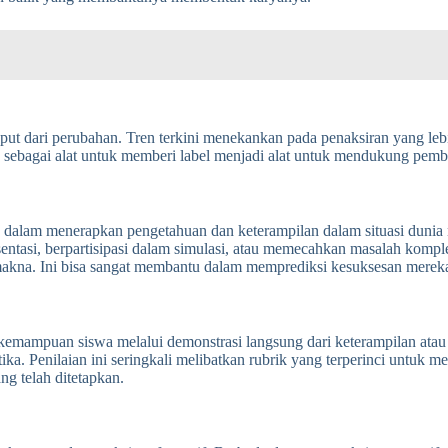
put dari perubahan. Tren terkini menekankan pada penaksiran yang lebih
 sebagai alat untuk memberi label menjadi alat untuk mendukung pembe
 dalam menerapkan pengetahuan dan keterampilan dalam situasi dunia 
tasi, berpartisipasi dalam simulasi, atau memecahkan masalah komple
akna. Ini bisa sangat membantu dalam memprediksi kesuksesan mereka 
 kemampuan siswa melalui demonstrasi langsung dari keterampilan atau 
ka. Penilaian ini seringkali melibatkan rubrik yang terperinci untuk m
ng telah ditetapkan.