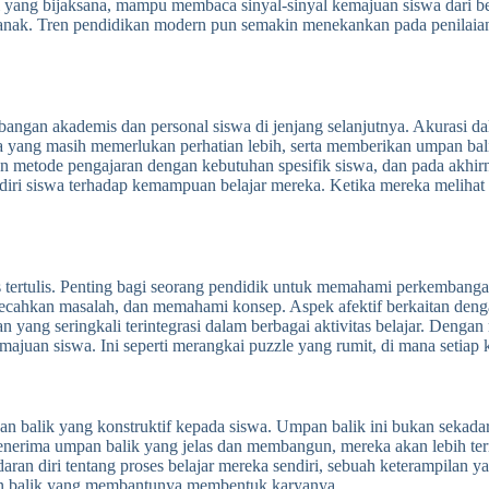
ilai yang bijaksana, mampu membaca sinyal-sinyal kemajuan siswa dari 
ak. Tren pendidikan modern pun semakin menekankan pada penilaian ya
bangan akademis dan personal siswa di jenjang selanjutnya. Akurasi d
a yang masih memerlukan perhatian lebih, serta memberikan umpan bali
kan metode pengajaran dengan kebutuhan spesifik siswa, dan pada akhi
ri siswa terhadap kemampuan belajar mereka. Ketika mereka melihat k
es tertulis. Penting bagi seorang pendidik untuk memahami perkembangan
ahkan masalah, dan memahami konsep. Aspek afektif berkaitan dengan 
 yang seringkali terintegrasi dalam berbagai aktivitas belajar. Denga
juan siswa. Ini seperti merangkai puzzle yang rumit, di mana setiap
n balik yang konstruktif kepada siswa. Umpan balik ini bukan sekadar
menerima umpan balik yang jelas dan membangun, mereka akan lebih ter
an diri tentang proses belajar mereka sendiri, sebuah keterampilan 
pan balik yang membantunya membentuk karyanya.