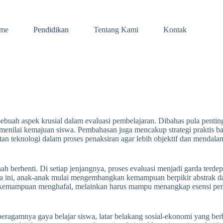
me
Pendidikan
Tentang Kami
Kontak
, sebuah aspek krusial dalam evaluasi pembelajaran. Dibahas pula pen
ta menilai kemajuan siswa. Pembahasan juga mencakup strategi praktis
an teknologi dalam proses penaksiran agar lebih objektif dan mendala
h berhenti. Di setiap jenjangnya, proses evaluasi menjadi garda terd
sia ini, anak-anak mulai mengembangkan kemampuan berpikir abstrak 
kur kemampuan menghafal, melainkan harus mampu menangkap esensi pema
beragamnya gaya belajar siswa, latar belakang sosial-ekonomi yang berb