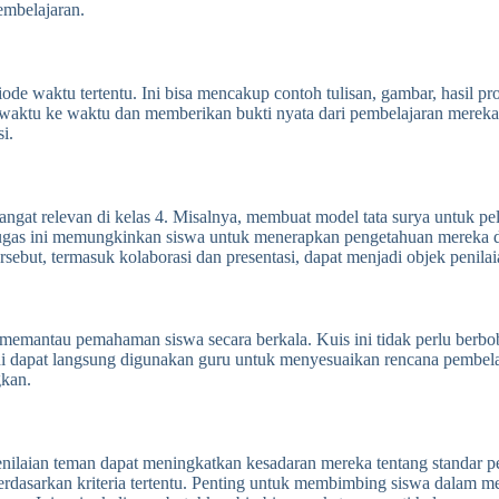
embelajaran.
e waktu tertentu. Ini bisa mencakup contoh tulisan, gambar, hasil proy
u ke waktu dan memberikan bukti nyata dari pembelajaran mereka. Gu
i.
angat relevan di kelas 4. Misalnya, membuat model tata surya untuk pe
-tugas ini memungkinkan siswa untuk menerapkan pengetahuan mereka
but, termasuk kolaborasi dan presentasi, dapat menjadi objek penilai
 memantau pemahaman siswa secara berkala. Kuis ini tidak perlu berbob
 ini dapat langsung digunakan guru untuk menyesuaikan rencana pembel
gkan.
penilaian teman dapat meningkatkan kesadaran mereka tentang standar 
erdasarkan kriteria tertentu. Penting untuk membimbing siswa dalam me