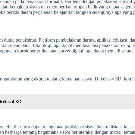
nekanan pada penaksiran formatif. Berbeda dengan penaksiran sumatif 
antau kemajuan siswa dan memberikan umpan balik yang dapat segera d
 berada dalam perjalanan belajar dan langkah selanjutnya apa yang p
m dunia penaksiran. Platform pembelajaran daring, aplikasi edukasi, 
 dan mendalam. Teknologi juga dapat memfasilitasi penaksiran yang lebi
enggunaan kuesioner online atau survei digital juga dapat menjadi sar
 gambaran yang akurat tentang kemajuan siswa. Di kelas 4 SD, kombin
Kelas 4 SD
 efektif. Guru dapat mengamati partisipasi siswa dalam diskusi kelas
n berharga tentang bagaimana siswa berinteraksi dengan materi, teman