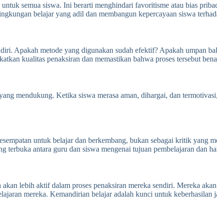
 untuk semua siswa. Ini berarti menghindari favoritisme atau bias priba
lingkungan belajar yang adil dan membangun kepercayaan siswa terhada
endiri. Apakah metode yang digunakan sudah efektif? Apakah umpan ba
ingkatkan kualitas penaksiran dan memastikan bahwa proses tersebut be
r yang mendukung. Ketika siswa merasa aman, dihargai, dan termotivasi,
kesempatan untuk belajar dan berkembang, bukan sebagai kritik yang 
 terbuka antara guru dan siswa mengenai tujuan pembelajaran dan ha
akan lebih aktif dalam proses penaksiran mereka sendiri. Mereka akan
ajaran mereka. Kemandirian belajar adalah kunci untuk keberhasilan j