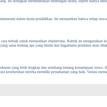
g. Ini seringkali membutuhkan bimbingan ekstra, seperti halnya menga
fundamental dalam dunia pendidikan. Ini memastikan bahwa setiap sis
 cara terbaik untuk memastikan objektivitas. Rubrik ini menguraikan kri
yang sama tentang apa yang dinilai dan bagaimana penilaian akan dila
ran yang lebih lengkap dan seimbang tentang kemampuan siswa. Jika
ecara keseluruhan mereka memiliki pemahaman yang baik. Variasi mem