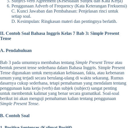
Subject-Verb Agreement (Kesesuaian Subjek dan Kata Kerja)
Penggunaan Adverb of Frequency (Kata Keterangan Frekuensi)
C. Kunci Jawaban dan Pembahasan: Penjelasan rinci untuk
setiap soal.
D. Kesimpulan: Ringkasan materi dan pentingnya berlatih.
II. Contoh Soal Bahasa Inggris Kelas 7 Bab 3: Simple Present
Tense
A. Pendahuluan
Bab 3 pada umumnya membahas tentang
Simple Present Tense
atau
bentuk present tense sederhana dalam Bahasa Inggris. Simple Present
Tense digunakan untuk menyatakan kebiasaan, fakta, atau kebenaran
umum yang terjadi secara berulang-ulang di waktu sekarang. Rumus
dasarnya cukup sederhana, tetapi pemahaman yang mendalam tentang
penggunaan kata kerja (verb) dan subjek (subject) sangat penting
untuk membentuk kalimat yang benar secara gramatikal. Soal-soal
berikut ini akan menguji pemahaman kalian tentang penggunaan
Simple Present Tense
.
B. Contoh Soal
1. Positive Sentences (Kalimat Positif)