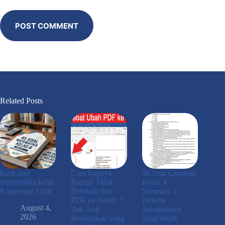
POST COMMENT
Related Posts
bank soal
Cara Supaya
50 Soal Geografi
matematika kelas
Rumus Tidak
Kelas X
8 semester 1 pdf
Berubah dari
Semester 2
PDF ke Word: 7
Beserta
August 4,
Trik Anti
Jawabannya
2026
Berantakan yang
yang Wajib