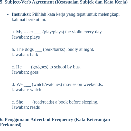
5. Subject-Verb Agreement (Kesesuaian Subjek dan Kata Kerja)
Instruksi:
Pilihlah kata kerja yang tepat untuk melengkapi
kalimat berikut ini.
a. My sister _
__
(play/plays) the violin every day.
Jawaban: plays
b. The dogs _
__
(bark/barks) loudly at night.
Jawaban: bark
c. He _
__
(go/goes) to school by bus.
Jawaban: goes
d. We _
__
(watch/watches) movies on weekends.
Jawaban: watch
e. She _
__
(read/reads) a book before sleeping.
Jawaban: reads
6. Penggunaan Adverb of Frequency (Kata Keterangan
Frekuensi)