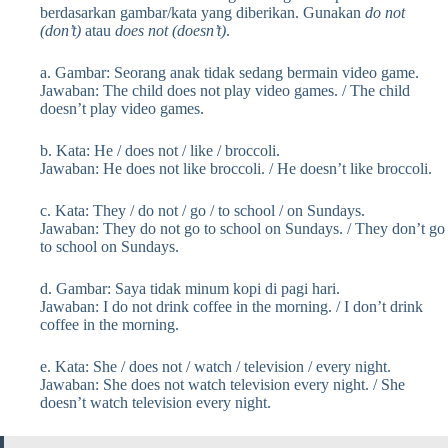
berdasarkan gambar/kata yang diberikan. Gunakan
do not
(don’t)
atau
does not (doesn’t)
.
a. Gambar: Seorang anak tidak sedang bermain video game.
Jawaban: The child does not play video games. / The child
doesn’t play video games.
b. Kata: He / does not / like / broccoli.
Jawaban: He does not like broccoli. / He doesn’t like broccoli.
c. Kata: They / do not / go / to school / on Sundays.
Jawaban: They do not go to school on Sundays. / They don’t go
to school on Sundays.
d. Gambar: Saya tidak minum kopi di pagi hari.
Jawaban: I do not drink coffee in the morning. / I don’t drink
coffee in the morning.
e. Kata: She / does not / watch / television / every night.
Jawaban: She does not watch television every night. / She
doesn’t watch television every night.