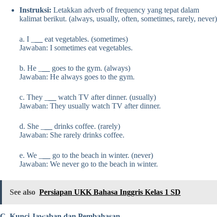
Instruksi:
Letakkan adverb of frequency yang tepat dalam
kalimat berikut. (always, usually, often, sometimes, rarely, never)
a. I _
__
eat vegetables. (sometimes)
Jawaban: I sometimes eat vegetables.
b. He _
__
goes to the gym. (always)
Jawaban: He always goes to the gym.
c. They _
__
watch TV after dinner. (usually)
Jawaban: They usually watch TV after dinner.
d. She _
__
drinks coffee. (rarely)
Jawaban: She rarely drinks coffee.
e. We _
__
go to the beach in winter. (never)
Jawaban: We never go to the beach in winter.
See also
Persiapan UKK Bahasa Inggris Kelas 1 SD
C. Kunci Jawaban dan Pembahasan