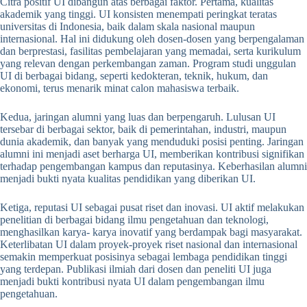
Citra positif UI dibangun atas berbagai faktor. Pertama, kualitas
akademik yang tinggi. UI konsisten menempati peringkat teratas
universitas di Indonesia, baik dalam skala nasional maupun
internasional. Hal ini didukung oleh dosen-dosen yang berpengalaman
dan berprestasi, fasilitas pembelajaran yang memadai, serta kurikulum
yang relevan dengan perkembangan zaman. Program studi unggulan
UI di berbagai bidang, seperti kedokteran, teknik, hukum, dan
ekonomi, terus menarik minat calon mahasiswa terbaik.
Kedua, jaringan alumni yang luas dan berpengaruh. Lulusan UI
tersebar di berbagai sektor, baik di pemerintahan, industri, maupun
dunia akademik, dan banyak yang menduduki posisi penting. Jaringan
alumni ini menjadi aset berharga UI, memberikan kontribusi signifikan
terhadap pengembangan kampus dan reputasinya. Keberhasilan alumni
menjadi bukti nyata kualitas pendidikan yang diberikan UI.
Ketiga, reputasi UI sebagai pusat riset dan inovasi. UI aktif melakukan
penelitian di berbagai bidang ilmu pengetahuan dan teknologi,
menghasilkan karya- karya inovatif yang berdampak bagi masyarakat.
Keterlibatan UI dalam proyek-proyek riset nasional dan internasional
semakin memperkuat posisinya sebagai lembaga pendidikan tinggi
yang terdepan. Publikasi ilmiah dari dosen dan peneliti UI juga
menjadi bukti kontribusi nyata UI dalam pengembangan ilmu
pengetahuan.