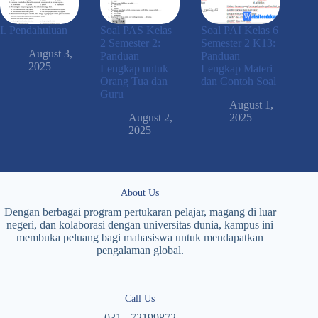
I. Pendahuluan
Soal PAS Kelas
Soal PAI Kelas 6
2 Semester 2:
Semester 2 K13:
August 3,
Panduan
Panduan
2025
Lengkap untuk
Lengkap Materi
Orang Tua dan
dan Contoh Soal
Guru
August 1,
August 2,
2025
2025
About Us
Dengan berbagai program pertukaran pelajar, magang di luar
negeri, dan kolaborasi dengan universitas dunia, kampus ini
membuka peluang bagi mahasiswa untuk mendapatkan
pengalaman global.
Call Us
031 - 72199872