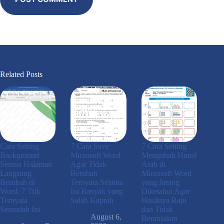
Related Posts
Cara Setting
7 Cara Save
7 Cara Setting
Background
Microsoft Word
Mengubah Huruf
Semua Halaman
Agar Tidak
Arab di
Langsung
Berubah
Microsoft Word
Berubah di
Ternyata Selama
yang Jarang
Word: 7 Trik
Ini Banyak yang
Diketahui Agar
Ternyata
Salah Kaprah
Hasilnya Rapi
Semudah Ini
dan Tidak
August 6,
Berantakan